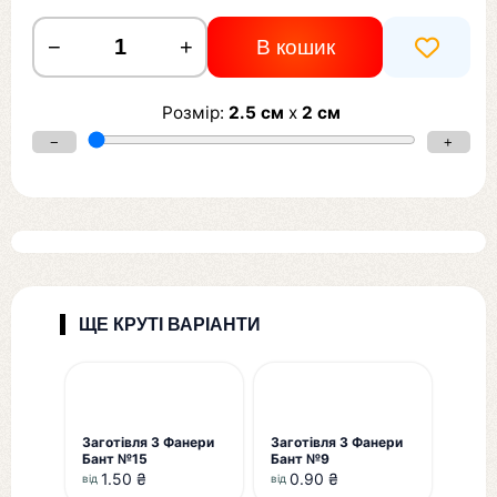
−
+
В кошик
Розмір:
2.5
см
x
2
см
−
+
ЩЕ КРУТІ ВАРІАНТИ
Заготівля З Фанери
Заготівля З Фанери
Бант №15
Бант №9
1.50 ₴
0.90 ₴
від
від