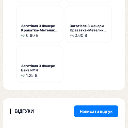
Заготівля З Фанери
Заготівля З Фанери
Краватка-Метелик
Краватка-Метелик
№3
№4
0.60 ₴
0.60 ₴
від
від
Заготівля З Фанери
Бант №14
1.25 ₴
від
ВІДГУКИ
Написати відгук