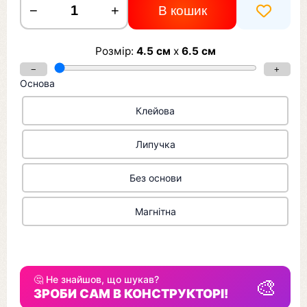
−
+
В кошик
Розмір:
4.5
см
x
6.5
см
−
+
Основа
Клейова
Липучка
Без основи
Магнітна
🤔 Не знайшов, що шукав?
🎨
ЗРОБИ САМ В КОНСТРУКТОРІ!