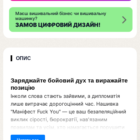
Маєш вишивальний бізнес чи вишивальну
машинку?
ЗАМОВ ЦИФРОВИЙ ДИЗАЙН!
ОПИС
Заряджайте бойовий дух та виражайте
позицію
Інколи слова стають зайвими, а дипломатія
лише витрачає дорогоцінний час. Нашивка
"Маніфест Fuck You" — це ваш безапеляційний
виклик сірості, бюрократії, нав'язаним
правилам та усім, хто намагається порушити
ваші особисті кордони. Вона миттєво піднімає