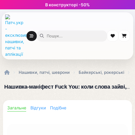
В конструкторі -50%
›
›
›
Нашивки, патчі, шеврони
Байкерські, рокерські
Нашивка-маніфест Fuck You: коли слова зайві, а посил чіткий і безкомпромісний. Твій середній палець світу!
Загальне
Відгуки
Подібне