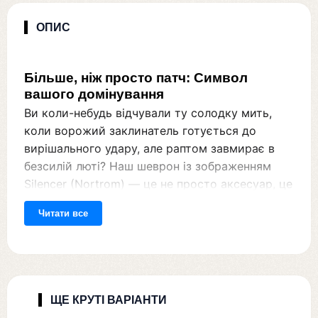
ОПИС
Більше, ніж просто патч: Символ
вашого домінування
Ви коли-небудь відчували ту солодку мить,
коли ворожий заклинатель готується до
вирішального удару, але раптом завмирає в
безсилій люті? Наш шеврон із зображенням
Silencer (Nortrom) — це не просто аксесуар, це
втілення вашої здатності контролювати хаос
Читати все
на полі бою. У світі Dota 2 немає нічого
потужнішого за тишу, і цей патч нагадує всім
навколо, що останнє слово завжди
залишається за вами. Кожен стібок передає
велич та інтелект героя, який здатен змусити
ЩЕ КРУТІ ВАРІАНТИ
замовкнути навіть наймогутніших магів. Це