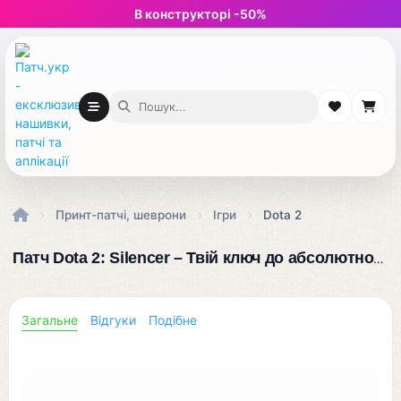
В конструкторі -50%
›
›
›
Принт-патчі, шеврони
Ігри
Dota 2
Патч Dota 2: Silencer – Твій ключ до абсолютної тиші на полі бою, змусь ворогів забути про закляття!
Загальне
Відгуки
Подібне