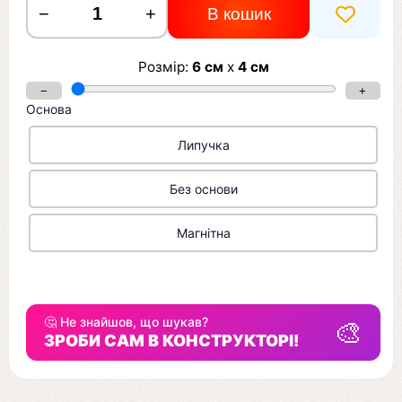
−
+
В кошик
Розмір:
6
см
x
4
см
−
+
Основа
Липучка
Без основи
Магнітна
🤔 Не знайшов, що шукав?
🎨
ЗРОБИ САМ В КОНСТРУКТОРІ!