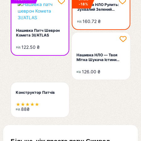
-18%
Нашивка НЛО Рулить:
Зухвалий Зелений
Прибулець За Кермом
Космічного Таксі — Твій
160.72 ₴
від
Пропуск У Всесвіт
Пригод!
Нашивка Патч Шеврон
Комета 3I/ATLAS
122.50 ₴
від
Нашивка НЛО — Твоя
Мітка Шукача Істини
Поза Межами Землі!
126.00 ₴
від
Конструктор Патчів
★★★★★
88
₴
від