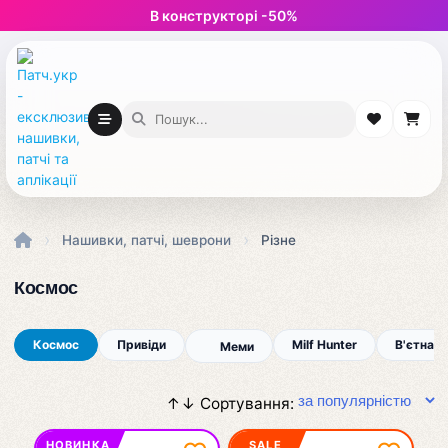
В конструкторі -50%
›
›
Нашивки, патчі, шеврони
Різне
Космос
Космос
Привіди
Milf Hunter
В'єтнам
Меми
↑↓ Сортування:
Космос
НОВИНКА
SALE