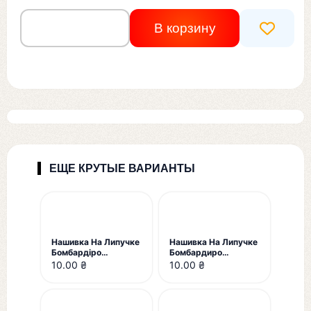
В корзину
ЕЩЕ КРУТЫЕ ВАРИАНТЫ
Нашивка На Липучке
Нашивка На Липучке
Бомбардіро
Бомбардиро
Крокоділо Ошибка
Крокодило Ошибка
10.00 ₴
10.00 ₴
При Лазерном
Во Время Вышивки.
Обрезании
Брак В Р-Не Носа
Крокодила