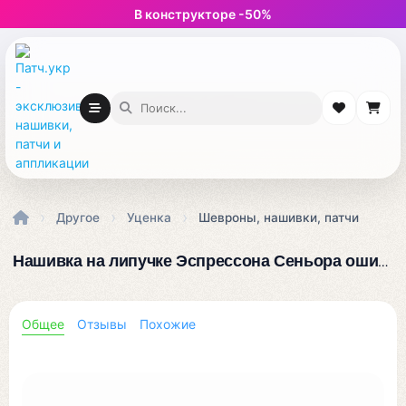
В конструкторе -50%
›
›
›
Другое
Уценка
Шевроны, нашивки, патчи
Нашивка на липучке Эспрессона Сеньора ошибка при лазерном обрезании
Общее
Отзывы
Похожие