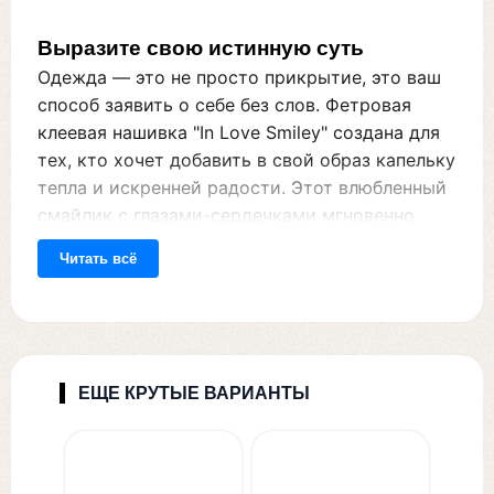
Выразите свою истинную суть
Одежда — это не просто прикрытие, это ваш
способ заявить о себе без слов. Фетровая
клеевая нашивка "In Love Smiley" создана для
тех, кто хочет добавить в свой образ капельку
тепла и искренней радости. Этот влюбленный
смайлик с глазами-сердечками мгновенно
превращает скучный базовый гардероб в
Читать всё
отражение вашей яркой личности. Будь то
выражение нежных чувств или просто
позитивный настрой на день — этот патч
поможет вам транслировать свои ценности и
чувство юмора окружающим.
ЕЩЕ КРУТЫЕ ВАРИАНТЫ
Индивидуальность проявляется в деталях, и
наша нашивка станет тем самым акцентом,
который выделит вас из толпы. Она идеально
подходит для кастомизации вещей, делая их