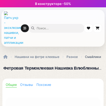
В конструкторе -50%
›
›
›
Нашивки на фетре клеевые
Разное
Смайлики
Фетровая Термоклеевая Нашивка Влюбленный Смайлик: Растопи Сердца Своим Стилем!
Общее
Отзывы
Похожие