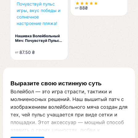
★★★★★
88
₴
от
Нашивка Волейбольный
Мяч: Почувствуй Пульс
Игры, Вкус Победы И
Солнечное Настроение
87.50 ₴
от
Пляжа!
Выразите свою истинную суть
Волейбол — это игра страсти, тактики и
молниеносных решений. Наш вышитый патч с
изображением волейбольного мяча создан для
тех, чей пульс учащается при виде сетки и
площадки. Этот аксессуар — мощный способ
заявить о своих ценностях, любви к
активному образу жизни и принадлежности к